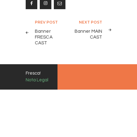
Navegación
PREV POST
NEXT POST
de
Banner
Banner MAIN
FRESCA
CAST
entradas
CAST
Fresca!
Nota Legal