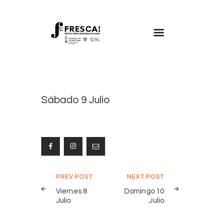
FRESCA!
Programa
Información de interés
Sábado 9 Julio
Contacto
CAST
Navegación
PREV POST
NEXT POST
de
Viernes 8
Domingo 10
Julio
Julio
entradas