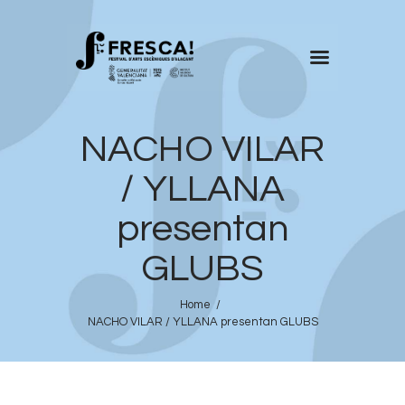
FRESCA!
NACHO VILAR
Programa
Información de interés
/ YLLANA
Contacto
presentan
CAST
GLUBS
Home
NACHO VILAR / YLLANA presentan GLUBS