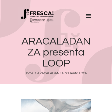
FRESCA!
ARACALADAN
Programa
Información de interés
ZA presenta
Contacto
LOOP
CAST
Home
ARACALADANZA presenta LOOP