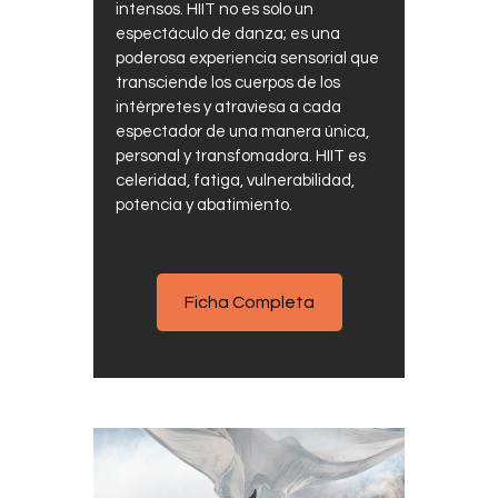
intensos. HIIT no es solo un
espectáculo de danza; es una
poderosa experiencia sensorial que
transciende los cuerpos de los
intérpretes y atraviesa a cada
espectador de una manera única,
personal y transfomadora. HIIT es
celeridad, fatiga, vulnerabilidad,
potencia y abatimiento.
Ficha Completa