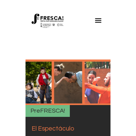
FRESCA!
Programa
Información de interés
Contacto
CAST
PreFRESCA!
El Espectáculo