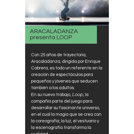
ARACALADANZA
presenta LOOP
Con 25 años de trayectoria,
Aracaladanza, dirigida por Enrique
Cabrera, es todo un referente en la
creación de espectáculos para
pequeños y jóvenes que seducen
también a los adultos.
Loop
En su nuevo trabajo,
, la
compañía parte del juego para
desarrollar su fascinante universo,
en el cual la magia que se crea con
la coreografía, la luz, el vestuario y
la escenografía transforma la