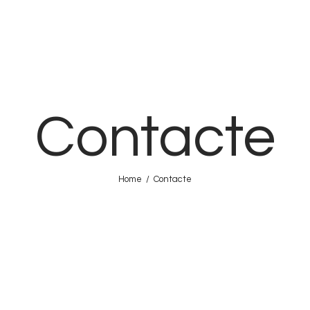
FRESCA!
Programa
Informació d’interés
Contacte
Contacte
VAL
Home
Contacte