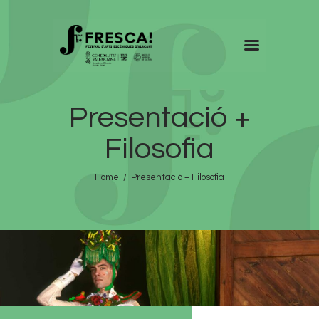
FRESCA!
Presentació +
Programa
Informació d’interés
Filosofia
Contacte
Home
Presentació + Filosofia
VAL