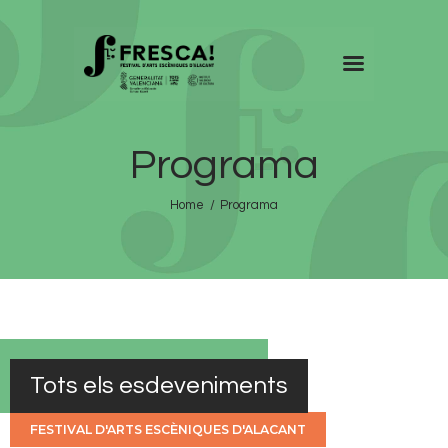
FRESCA!
Programa
Programa
Informació d’interés
Home
Programa
Contacte
VAL
Tots els esdeveniments
FESTIVAL D'ARTS ESCÈNIQUES D'ALACANT