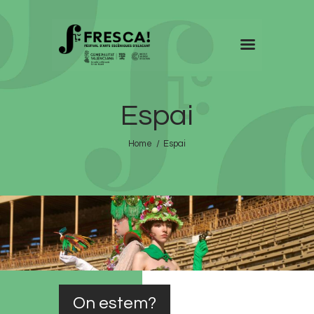
FRESCA!
Espai
Programa
Informació d’interés
Home
Espai
Contacte
VAL
On estem?