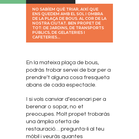
NO SABÍEM QUÈ TRIAR, AIXÍ QUE
ENS QUEDEM AMB EL SOL I OMBRA
DE LA PLAÇA DE BOUS. AL COR DE LA
NOSTRA CIUTAT. BEN PROPET DE
TOT: DE JARDINS, DE TRANSPORTS
PÚBLICS, DE GELATERIES I
CAFETERIES…
En la mateixa plaça de bous,
podràs trobar servei de bar per a
prendre’t alguna cosa fresqueta
abans de cada espectacle.
I si vols canviar d’escenari per a
berenar o sopar, no et
preocupes. Molt propet trobaràs
una àmplia oferta de
restauració… pregunta-li al teu
mòbil i veuràs quantes