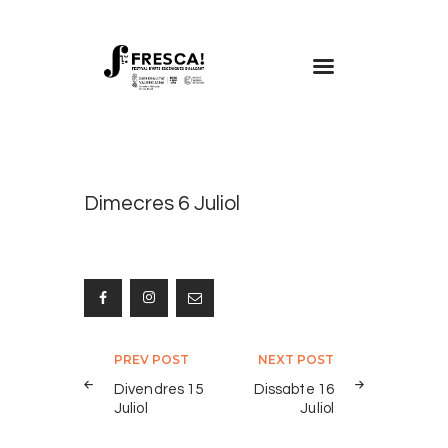
FRESCA!
Programa
Informació d’interés
Dimecres 6 Juliol
Contacte
VAL
Navegació
PREV POST
NEXT POST
d'entrades
Divendres 15
Dissabte 16
Juliol
Juliol