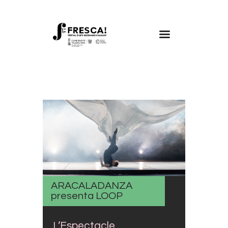
FRESCA!
Programa
Informació d’interés
Contacte
VAL
ARACALADANZA
presenta LOOP
L’Espectacle