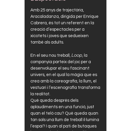
Amb 25 anys de trajectòria,
Aracaladanza, dirigida per Enrique
Cabrera, és tot un referent en la
creació d’espectacles per a
xicotets i joves que sedueixen
també als adults.
Loop
En el seu nou treball,
, la
companyia parteix del joc per a
desenvolupar el seu fascinant
univers, en el qual la màgia que es
crea amb la coreografia, la llum, el
vestuari i l’escenografia transforma
la realitat.
Què queda després dels
aplaudiments en una funció, just
quan el teló cau? Què queda quan
tan sols una llum de treball il·lumina
l’espai? I quan al pati de butaques