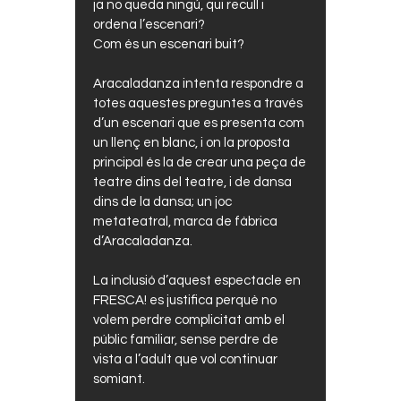
ja no queda ningú, qui recull i
ordena l’escenari?
Com és un escenari buit?
Aracaladanza intenta respondre a
totes aquestes preguntes a través
d’un escenari que es presenta com
un llenç en blanc, i on la proposta
principal és la de crear una peça de
teatre dins del teatre, i de dansa
dins de la dansa; un joc
metateatral, marca de fàbrica
d’Aracaladanza.
La inclusió d’aquest espectacle en
FRESCA! es justifica perquè no
volem perdre complicitat amb el
públic familiar, sense perdre de
vista a l’adult que vol continuar
somiant.