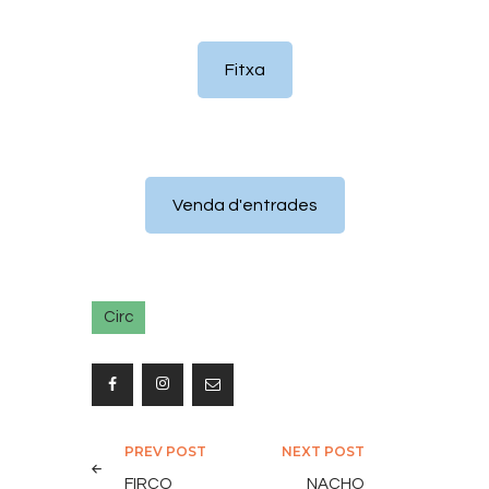
Fitxa
Venda d'entrades
Circ
Navegació
PREV POST
NEXT POST
d'entrades
FIRCO
NACHO