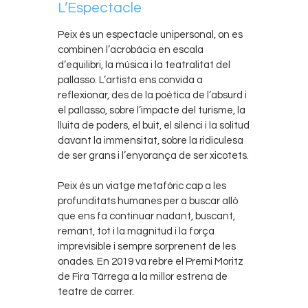
L’Espectacle
Peix és un espectacle unipersonal, on es
combinen l’acrobàcia en escala
d’equilibri, la música i la teatralitat del
pallasso. L’artista ens convida a
reflexionar, des de la poètica de l’absurd i
el pallasso, sobre l’impacte del turisme, la
lluita de poders, el buit, el silenci i la solitud
davant la immensitat, sobre la ridiculesa
de ser grans i l’enyorança de ser xicotets.
Peix és un viatge metafòric cap a les
profunditats humanes per a buscar allò
que ens fa continuar nadant, buscant,
remant, tot i la magnitud i la força
imprevisible i sempre sorprenent de les
onades. En 2019 va rebre el Premi Moritz
de Fira Tàrrega a la millor estrena de
teatre de carrer.