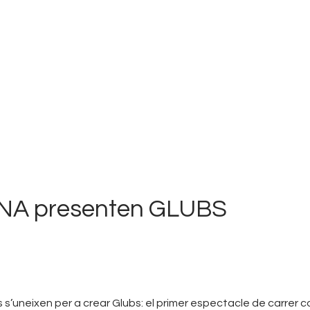
FRESCA!
Programa
Informació d’interés
Contacte
VAL
NA presenten GLUBS
 s’uneixen per a crear
Glubs
: el primer espectacle de carrer 