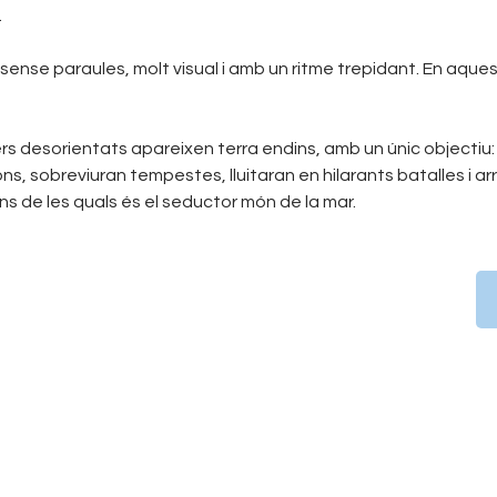
.
ense paraules, molt visual i amb un ritme trepidant. En aques
s desorientats apareixen terra endins, amb un únic objectiu:
, sobreviuran tempestes, lluitaran en hilarants batalles i 
ons de les quals és el seductor món de la mar.