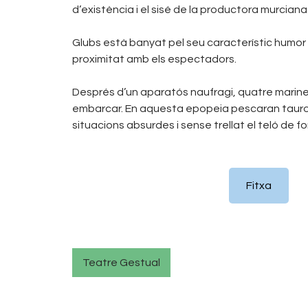
d’existència i el sisé de la productora murciana
Glubs
està banyat pel seu característic humor s
proximitat amb els espectadors.
Després d’un aparatós naufragi, quatre mariner
embarcar. En aquesta epopeia pescaran taurons
situacions absurdes i sense trellat el teló de f
Fitxa
Teatre Gestual