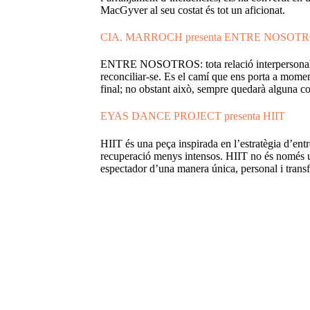
MacGyver al seu costat és tot un aficionat.
CIA. MARROCH presenta ENTRE NOSOT
ENTRE NOSOTROS: tota relació interpersonal comp
reconciliar-se. Es el camí que ens porta a momen
final; no obstant això, sempre quedarà alguna co
EYAS DANCE PROJECT presenta HIIT
HIIT és una peça inspirada en l’estratègia d’ent
recuperació menys intensos. HIIT no és només un
espectador d’una manera única, personal i transfo