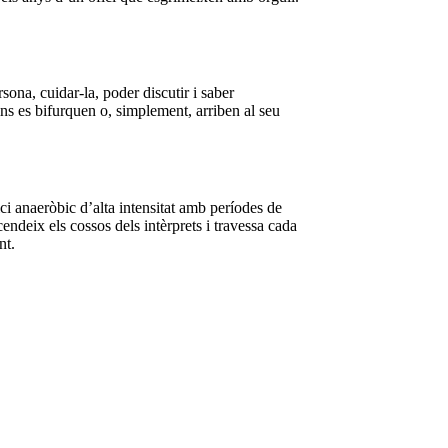
na, cuidar-la, poder discutir i saber
ns es bifurquen o, simplement, arriben al seu
ci anaeròbic d’alta intensitat amb períodes de
ndeix els cossos dels intèrprets i travessa cada
nt.