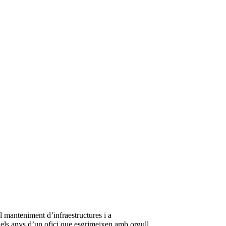
l manteniment d’infraestructures i a
b els anys d’un ofici que esgrimeixen amb orgull.