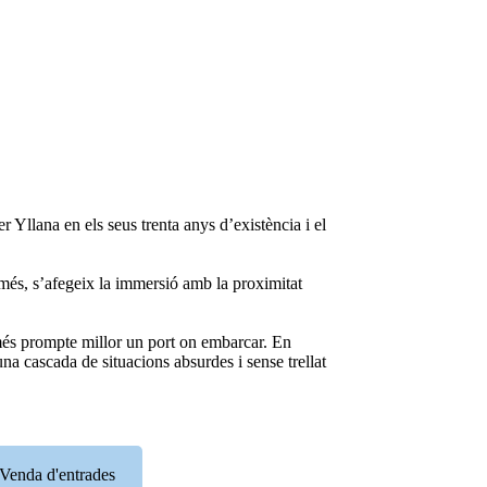
r Yllana en els seus trenta anys d’existència i el
 més, s’afegeix la immersió amb la proximitat
 més prompte millor un port on embarcar. En
una cascada de situacions absurdes i sense trellat
Venda d'entrades