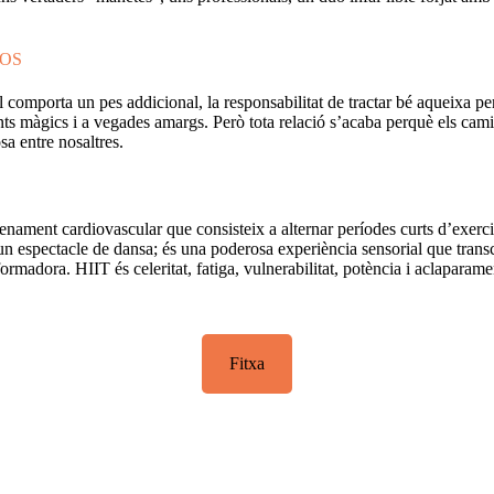
ROS
orta un pes addicional, la responsabilitat de tractar bé aqueixa perso
ts màgics i a vegades amargs. Però tota relació s’acaba perquè els cami
sa entre nosaltres.
renament cardiovascular que consisteix a alternar períodes curts d’exerci
 espectacle de dansa; és una poderosa experiència sensorial que transce
rmadora. HIIT és celeritat, fatiga, vulnerabilitat, potència i aclaparame
Fitxa