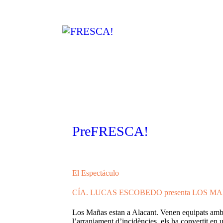
PreFRESCA!
El Espectáculo
CÍA. LUCAS ESCOBEDO presenta LOS M
Los Mañas estan a Alacant. Venen equipats amb to
l’arranjament d’incidències, els ha convertit en 