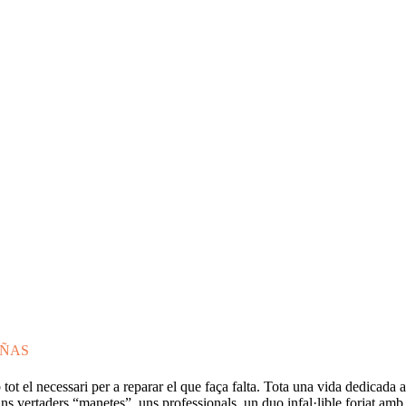
FRESCA!
Programa
Informació d’interés
Contacte
VAL
AÑAS
t el necessari per a reparar el que faça falta. Tota una vida dedicada a
uns vertaders “manetes”, uns professionals, un duo infal·lible forjat am