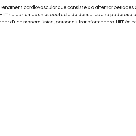
trenament cardiovascular que consisteix a alternar períodes c
HIIT no és només un espectacle de dansa; és una poderosa ex
or d’una manera única, personal i transformadora. HIIT és celer