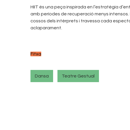
HIIT és una peça inspirada en l’estratègia d’en
amb períodes de recuperació menys intensos. 
cossos dels intèrprets i travessa cada espectad
aclaparament.
Fitxa
Dansa
Teatre Gestual