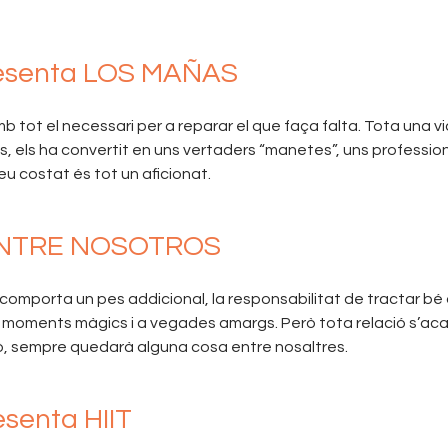
esenta LOS MAÑAS
 tot el necessari per a reparar el que faça falta. Tota una
es, els ha convertit en uns vertaders “manetes”, uns professiona
eu costat és tot un aficionat.
 ENTRE NOSOTROS
porta un pes addicional, la responsabilitat de tractar bé aq
 a moments màgics i a vegades amargs. Però tota relació s’ac
ixò, sempre quedarà alguna cosa entre nosaltres.
enta HIIT