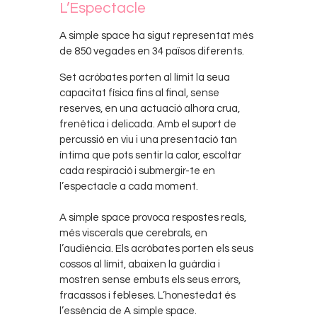
L’Espectacle
A simple space
ha sigut representat més
de 850 vegades en 34 països diferents.
Set acròbates porten al límit la seua
capacitat física fins al final, sense
reserves, en una actuació alhora crua,
frenètica i delicada. Amb el suport de
percussió en viu i una presentació tan
íntima que pots sentir la calor, escoltar
cada respiració i submergir-te en
l’espectacle a cada moment.
A simple space
provoca respostes reals,
més viscerals que cerebrals, en
l’audiència. Els acròbates porten els seus
cossos al límit, abaixen la guàrdia i
mostren sense embuts els seus errors,
fracassos i febleses. L’honestedat és
l’essència de
A simple space
.