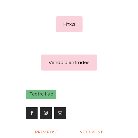
Fitxa
Venda d'entrades
Teatre físic
Navegació
PREV POST
NEXT POST