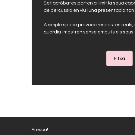
Set acròbates porten al límit la seua capac
de percussió en viu i una presentació tan
A simple space
provoca respostes reals, m
guàrdia i mostren sense embuts els seus e
Fitxa
Fresca!