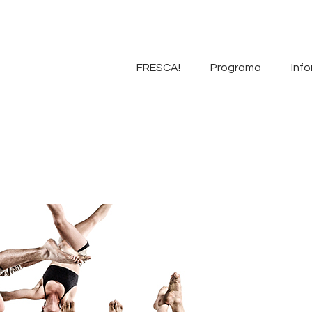
FRESCA!
Programa
FRESCA!
Programa
Info
Informació d’interés
Contacte
VAL