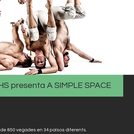
S presenta A SIMPLE SPACE
de 850 vegades en 34 països diferents.