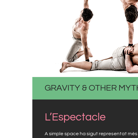
GRAVITY & OTHER MYTH
L’Espectacle
A simple space
ha sigut representat més 