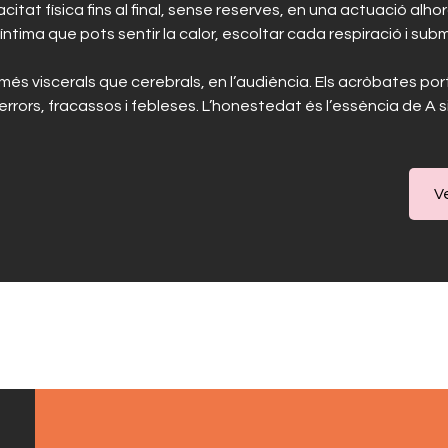
itat física fins al final, sense reserves, en una actuació alho
 íntima que pots sentir la calor, escoltar cada respiració i s
és viscerals que cerebrals, en l’audiència. Els acròbates porte
rrors, fracassos i febleses. L’honestedat és l’essència de
A 
V