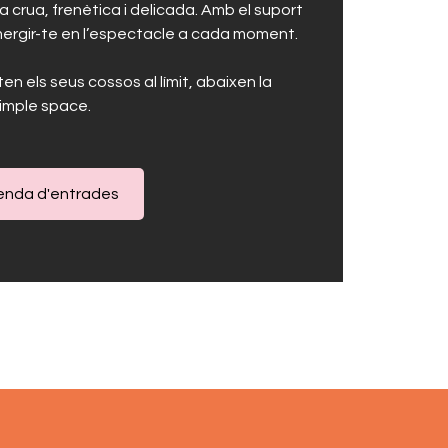
ra crua, frenètica i delicada. Amb el suport
ubmergir-te en l’espectacle a cada moment.
n els seus cossos al límit, abaixen la
simple space
.
enda d'entrades