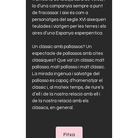
la d’una companyia sempre a punt
de fracassar. I així és com a
personatges del segle XVI aixequen
teulades i viatgen per les terres i els
aires d’una Espanya esperpèntica.
Un clàssic amb pallassos? Un
espectacle de pallassos amb cites
clàssiques? Que va! Un clàssic molt
pallasso; molt pallasso i molt clàssic.
La mirada ingènua i salvatge del
pallasso és capaç d’homenatjar el
clàssic i, al mateix temps, de riure’s
d’ell i de la nostra relació amb ell i
de la nostra relació amb els
clàssics, en general.
Fitxa