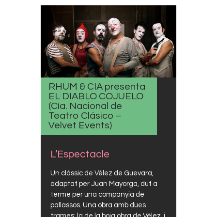
RHUM & CIA presenta
EL DIABLO COJUELO
(Cía. Nacional de
Teatro Clásico –
Velvet Events)
L’Espectacle
Un clàssic de Vélez de Guevara,
adaptat per Juan Mayorga, dut a
terme per una companyia de
pallassos. Una obra amb dues
trames: la de la boja obra de Vélez, i