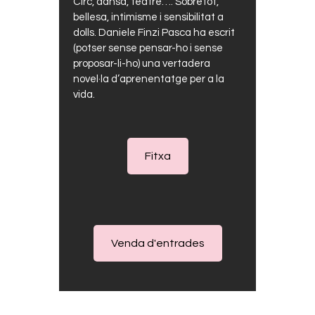
Circ, dansa, teatre…. Sobretot,
bellesa, intimisme i sensibilitat a
dolls. Daniele Finzi Pasca ha escrit
(potser sense pensar-ho i sense
proposar-li-ho) una vertadera
novel·la d’aprenentatge per a la
vida.
Fitxa
Venda d'entrades