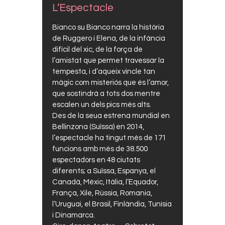
L’Espectacle
Bianco su Bianco
narra la història
de Ruggero i Elena, de la infància
difícil del xic, de la força de
l’amistat que permet travessar la
tempesta, i d’aqueix vincle tan
màgic com misteriós que és l’amor,
que sostindrà a tots dos mentre
escalen un dels pics més alts.
Des de la seua estrena mundial en
Bellinzona (Suïssa) en 2014,
l’espectacle ha tingut més de 171
funcions amb més de 38.500
espectadors en 48 ciutats
diferents; a Suïssa, Espanya, el
Canadà, Mèxic, Itàlia, l’Equador,
França, Xile, Rússia, Romania,
l’Uruguai, el Brasil, Finlàndia, Tunísia
i Dinamarca.